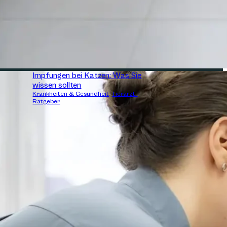
er zu helfen.
sollten.
Impfungen bei Katzen: Was Sie
wissen sollten
Krankheiten & Gesundheit
,
Tierarzt-
Ratgeber
hfall sollten Sie mit Welpen und Kitten sofort zum Tierarzt.
s direkt in die Praxis.