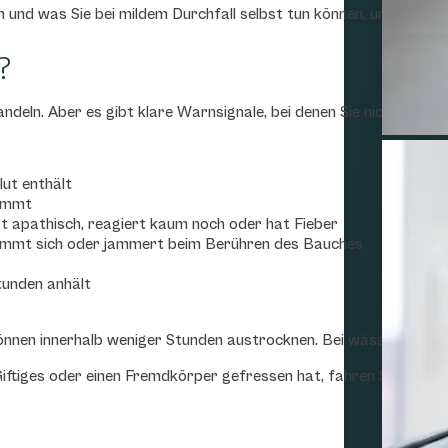
n und was Sie bei mildem Durchfall selbst tun können, um Ihrem Ti
?
ndeln. Aber es gibt klare Warnsignale, bei denen Sie nicht zögern 
ut enthält
nimmt
 ist apathisch, reagiert kaum noch oder hat Fieber
rümmt sich oder jammert beim Berühren des Bauches
tunden anhält
nnen innerhalb weniger Stunden austrocknen. Bei wässrigem Durc
tiges oder einen Fremdkörper gefressen hat, fahren Sie ebenfall