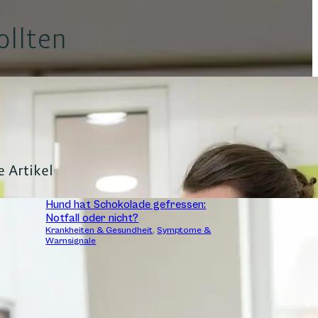
ollten
e Artikel
Hund hat Schokolade gefressen:
Notfall oder nicht?
Krankheiten & Gesundheit
,
Symptome &
Warnsignale