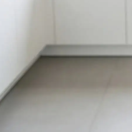
e sitzt zum dritten Mal innerhalb einer Stunde auf dem Katzenkl
 das jetzt gefährlich? Muss ich sofort zum Tierarzt? Oder kann 
ht, etwas Unverträgliches oder Unverdauliches loszuwerden. Trotzd